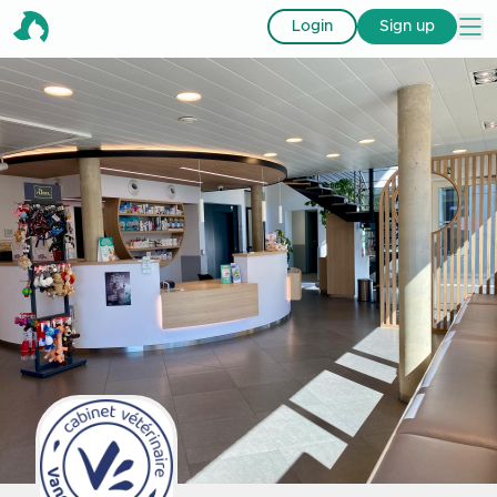
Login
Sign up
Find a vet
Features
FAQ